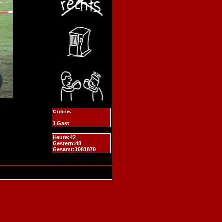
Online:
1 Gast
Heute:42
Gestern:48
Gesamt:1081870