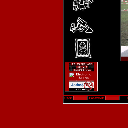
User:
Passwort: