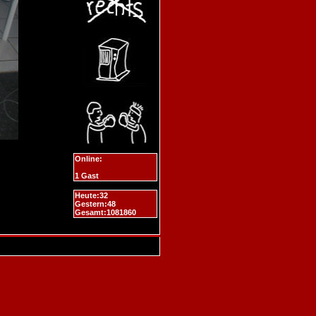
Online:
1 Gast
Heute:32
Gestern:48
Gesamt:1081860