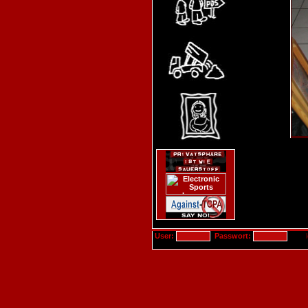
User:
Passwort: