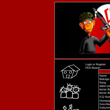
Login
or
Register
PDS-Board
»
Name:
Beiträge:
Rang:
dabei sei
letzter 
letzter B
ICQ Num
Homepa
Geschlec
Geburtst