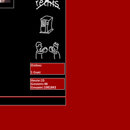
Online:
1 Gast
Heute:15
Gestern:48
Gesamt:1081843