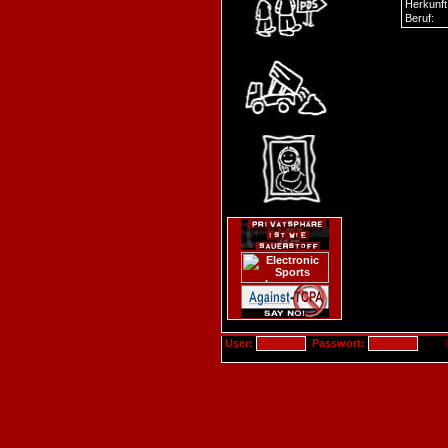
Herkunft
Beruf:
User:
Passwort: