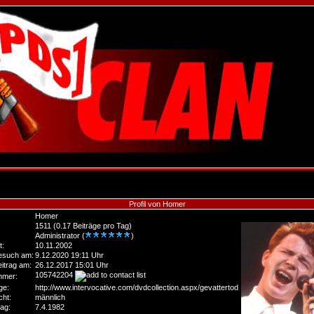
Profil von Homer
Homer
1511 (0.17 Beiträge pro Tag)
Administrator (
)
t:
10.11.2002
Besuch am:
9.12.2020 19:11 Uhr
eitrag am:
26.12.2017 15:01 Uhr
105742204
mer:
ge:
http://www.intervocative.com/dvdcollection.aspx/gevattertod
ht:
männlich
ag:
7.4.1982