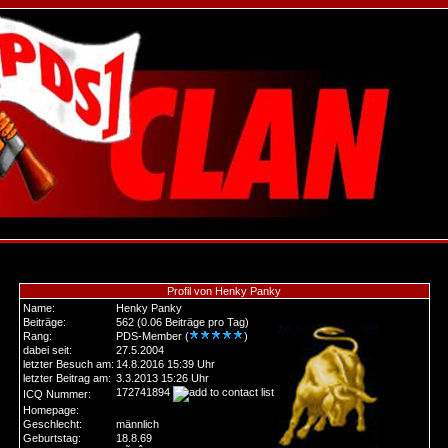
Profil von Henky Panky
Name:
Henky Panky
Beiträge:
562 (0.06 Beiträge pro Tag)
Rang:
PDS-Member (
)
dabei seit:
27.5.2004
letzter Besuch am:
14.8.2016 15:39 Uhr
letzter Beitrag am:
3.3.2013 15:26 Uhr
172741894
ICQ Nummer:
Homepage:
Geschlecht:
männlich
Geburtstag:
18.8.69