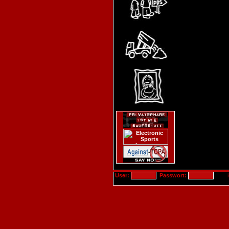
User:
Passwort: