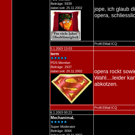
Beiträge: 5939
dabei seit: 25.11.2002
jope, ich glaub 
opera, schliessl
Profil
EMail
ICQ
5.1.2003 13:03
term
PDS-Member
Beiträge: 2937
opera rockt sowie
dabei seit: 20.11.2002
Wahl....leider k
abkotzen.
Profil
EMail
ICQ
6.1.2003 00:23
MechanimaL
Super Moderator
Beiträge: 8066