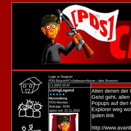
Login
or
Register
PDS-Board
»
PC
»
Software
»
Neuer / alter Browser!
2.1.2003 10:47
LivingLegend
Allen denen der 
Geist geht, alle
Murmelking
Popups auf den 
PDS-Member
Beiträge: 5939
Explorer weg wol
dabei seit: 25.11.2002
guten link
http://www.avan