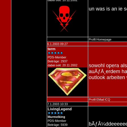
dabei seit: 10.11.2002
un was is an ie 
Profil
Homepage
6.1.2003 09:27
term
PDS-Member
Beiträge: 2937
sowohl opera als 
dabei seit: 20.11.2002
auÃƒÅ¸erdem ham
outlook arbeiten w
Profil
EMail
ICQ
7.1.2003 10:33
LivingLegend
Murmelking
PDS-Member
bÃƒÂ¼ddeeeeeee
Beiträge: 5939