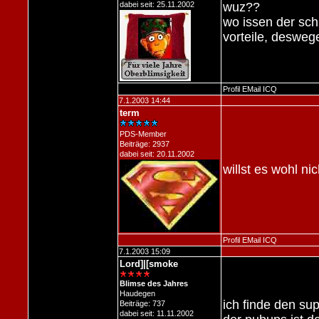
dabei seit: 25.11.2002
wuz??
wo issen der sch
vorteile, desweg
Profil
EMail
ICQ
7.1.2003 14:44
term
PDS-Member
Beiträge: 2937
dabei seit: 20.11.2002
willst es wohl n
Profil
EMail
ICQ
7.1.2003 15:09
Lord]|[smoke
Blimse des Jahres
Haudegen
ich finde den sup
Beiträge: 737
dabei seit: 11.11.2002