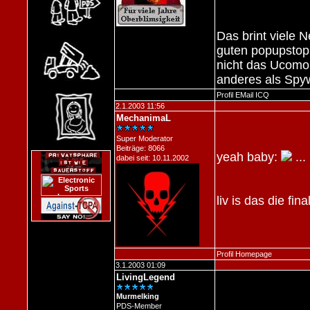
Das brint viele 
guten popupstop
nicht das Ucomor
anderes als Spy
Profil
EMail
ICQ
2.1.2003 11:56
MechanimaL
Super Moderator
Beiträge: 8066
yeah baby:
...
dabei seit: 10.11.2002
liv is das die fi
Profil
Homepage
3.1.2003 01:09
LivingLegend
Murmelking
PDS-Member