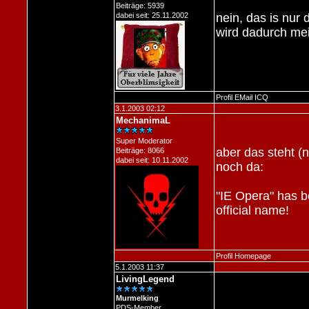
Beiträge: 5939
dabei seit: 25.11.2002
nein, das is nur
wird dadurch me
Profil
EMail
ICQ
3.1.2003 02:12
MechanimaL
Super Moderator
aber das steht (
Beiträge: 8066
dabei seit: 10.11.2002
noch da:
"IE Opera" has b
official name!
Profil
Homepage
5.1.2003 11:37
LivingLegend
Murmelking
PDS-Member