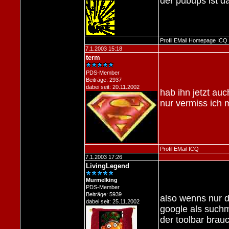
der pubups ist da
Profil
EMail
Homepage
ICQ
7.1.2003 15:18
term
PDS-Member
Beiträge: 2937
dabei seit: 20.11.2002
hab ihn jetzt auch
nur vermiss ich 
Profil
EMail
ICQ
7.1.2003 17:26
LivingLegend
Murmelking
PDS-Member
Beiträge: 5939
also wenns nur 
dabei seit: 25.11.2002
google als such
der toolbar brau