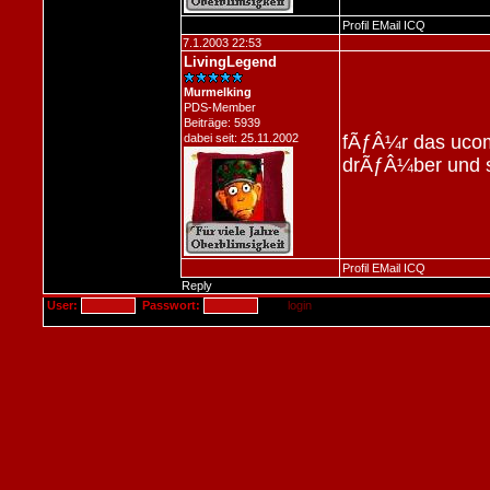
Profil
EMail
ICQ
7.1.2003 22:53
LivingLegend
Murmelking
PDS-Member
Beiträge: 5939
dabei seit: 25.11.2002
fÃƒÂ¼r das ucom
drÃƒÂ¼ber und 
Profil
EMail
ICQ
Reply
User:
Passwort: