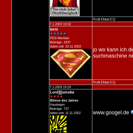
Profil
EMail
ICQ
7.1.2003 19:02
term
PDS-Member
Beiträge: 2937
dabei seit: 20.11.2002
jo wo kann ich d
suchmaschine n
Profil
EMail
ICQ
7.1.2003 19:29
Lord]|[smoke
Blimse des Jahres
Haudegen
Beiträge: 737
www.googel.de
dabei seit: 11.11.2002