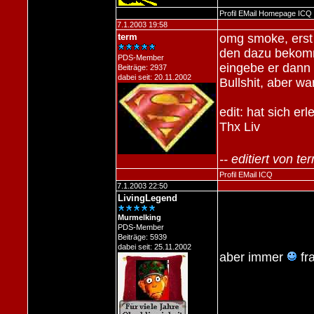
Profil
EMail
Homepage
ICQ
7.1.2003 19:58
term
omg smoke, erst 
den dazu bekomm
PDS-Member
eingebe er dann
Beiträge: 2937
dabei seit: 20.11.2002
Bullshit, aber wa
edit: hat sich erl
Thx Liv
-- editiert von t
Profil
EMail
ICQ
7.1.2003 22:50
LivingLegend
Murmelking
PDS-Member
Beiträge: 5939
dabei seit: 25.11.2002
aber immer
fra