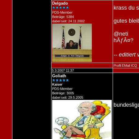
Delgado
krass du 
PDS-Member
Beiträge: 5384
gutes blei
dabei seit: 24.11.2002
@neti
hÃƒÂ¤?
-- editier
Profil
EMail
ICQ
5.3.2007 11:37
Goliath
Kaiser
PDS-Member
Beiträge: 3005
dabei seit: 29.5.2005
bundeslig