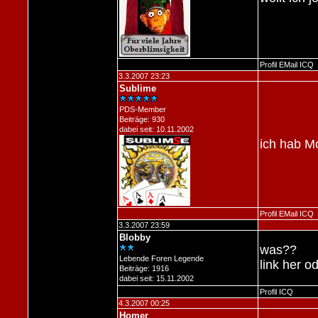
Profil
EMail
ICQ
3.3.2007 23:23
Sublime
PDS-Member
Beiträge: 930
dabei seit: 10.11.2002
ich hab M
Profil
EMail
ICQ
3.3.2007 23:59
Blobby
was??
Lebende Foren Legende
link her 
Beiträge: 1916
dabei seit: 15.11.2002
Profil
ICQ
4.3.2007 00:25
Homer