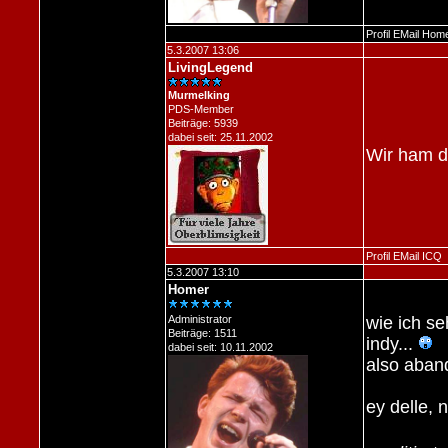
Profil
EMail
Hom
5.3.2007 13:06
LivingLegend
Murmelking
PDS-Member
Beiträge: 5939
dabei seit: 25.11.2002
Wir ham d
Profil
EMail
ICQ
5.3.2007 13:10
Homer
Administrator
wie ich s
Beiträge: 1511
indy...
dabei seit: 10.11.2002
also aban
ey delle,