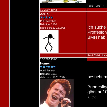
Profil
EMail
ICQ
5.3.2007 11:43
Aer1al
PDS-Member
Beiträge: 2180
Ich suche
dabei seit: 22.12.2005
Proffesio
BMH hab i
Profil
EMail
Hom
5.3.2007 13:05
Homer
Administrator
Beiträge: 1511
besucht ma
dabei seit: 10.11.2002
Bundesliga
gibts auf 
klick