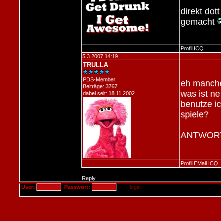
direkt dot
gemacht
Profil
ICQ
5.3.2007 14:19
TRULLA
PDS-Member
eh manche 
Beiträge: 3767
was ist n
dabei seit: 18.11.2002
benutze ic
spiele?
ANTWOR
Profil
EMail
ICQ
Reply
User:
Passwort: