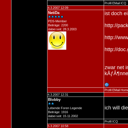
Profil
EMail
ICQ
4.3.2007 12:09
NetiDa
ist doch e
PDS-Member
http://pa
Beiträge: 2200
dabei seit: 28.3.2003
http://ww
http://do
zwar net i
kÃƒÂ¶nne
Profil
EMail
Hom
4.3.2007 12:31
Blobby
ich will d
Lebende Foren Legende
Beiträge: 1916
dabei seit: 15.11.2002
Profil
ICQ
5.3.2007 10:58