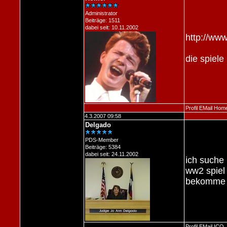
Administrator
Beiträge: 1511
dabei seit: 10.11.2002
http://ww
die spiele
Profil
EMail
Hom
4.3.2007 09:58
Delgado
PDS-Member
Beiträge: 5384
dabei seit: 24.11.2002
ich suche 
ww2 spiel 
bekomme 
Profil
EMail
ICQ