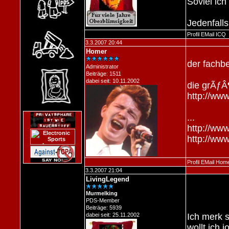
Soviel ic
Jedenfalls
Profil
EMail
ICQ
3.3.2007 20:44
Homer
der fachbe
Administrator
Beiträge: 1511
dabei seit: 10.11.2002
die grÃƒÂ¶
http://www
...
http://ww
http://ww
Profil
EMail
Hom
3.3.2007 21:04
LivingLegend
Murmelking
PDS-Member
Beiträge: 5939
dabei seit: 25.11.2002
Ich merk s
wollt ich j