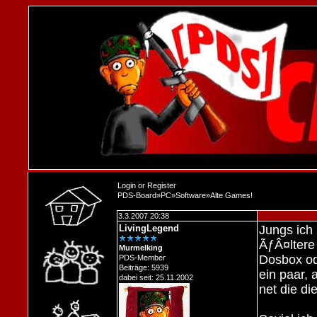
Login
or
Register
PDS-Board
»
PC
»
Software
»
Alte Games!
3.3.2007 20:38
LivingLegend
Jungs ich
ÃƒÂ¤ltere
Murmelking
Dosbox od
PDS-Member
Beiträge: 5939
ein paar, 
dabei seit: 25.11.2002
net die di