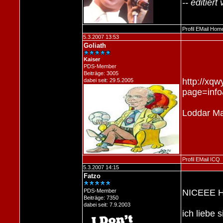
-- editier
Profil
EMail
Hom
5.3.2007 13:53
Goliath
Kaiser
PDS-Member
Beiträge: 3005
http://xq
dabei seit: 29.5.2005
page=inf
Loddar Ma
Profil
EMail
ICQ
5.3.2007 14:15
Fatzo
PDS-Member
NICEEE H
Beiträge: 7350
dabei seit: 7.9.2003
ich liebe s