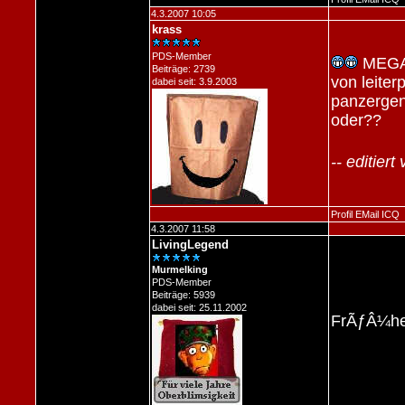
4.3.2007 10:05
krass
PDS-Member
MEGAL
Beiträge: 2739
von leiter
dabei seit: 3.9.2003
panzergen
oder??
-- editier
Profil
EMail
ICQ
4.3.2007 11:58
LivingLegend
Murmelking
PDS-Member
Beiträge: 5939
dabei seit: 25.11.2002
FrÃƒÂ¼her