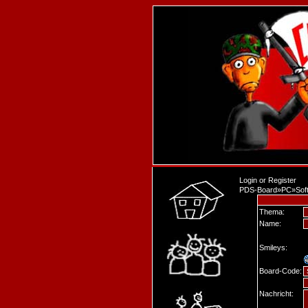
Login
or
Register
PDS-Board
»
PC
»
Sof
Thema:
Name:
Smileys:
Board-Code:
Nachricht: