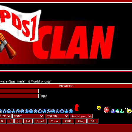
tware
»
Spammails mit Morddrohung!
Antworten
Login