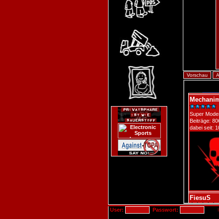
User:
Passwort: