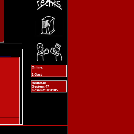
Online:
1 Gast
Heute:30
Gestern:47
Gesamt:1081905