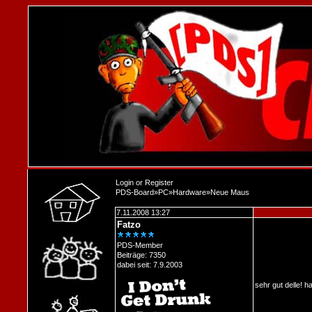
Login
or
Register
PDS-Board
»
PC
»
Hardware
»
Neue Maus
7.11.2008 13:27
Fatzo
PDS-Member
Beiträge: 7350
dabei seit: 7.9.2003
sehr gut delle! h