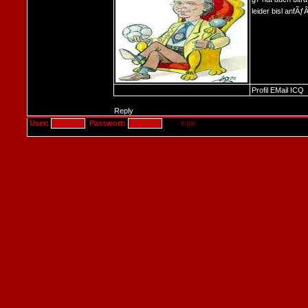
leider bisl anfÃƒÂ
Profil
EMail
ICQ
Reply
User:
Passwort: