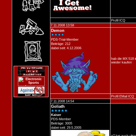
Profil
ICQ
7.11.2008 13:58
Demon
PDS-Trial-Member
Beiträge: 212
dabei seit: 4.12.2006
hab die MX 518 
wieder kaufen
Profil
EMail
ICQ
7.11.2008 14:54
Goliath
Kaiser
PDS-Member
Beiträge: 3005
dabei seit: 29.5.2005
g7 hat auch ultr