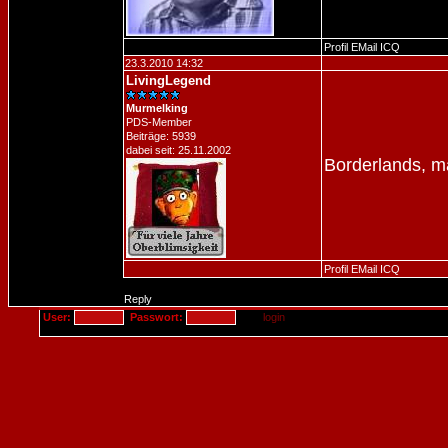
Profil
EMail
ICQ
23.3.2010 14:32
LivingLegend
Murmelking
PDS-Member
Beiträge: 5939
dabei seit: 25.11.2002
Borderlands, ma
Profil
EMail
ICQ
Reply
User:
Passwort: