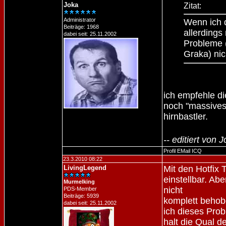
Joka
Zitat:
Administrator
Wenn ich d
Beiträge: 1968
allerdings 
dabei seit: 25.11.2002
Probleme (
Graka) nic
ich empfehle di
noch "massives
hirnbastler.
-- editiert von
Profil
EMail
ICQ
23.3.2010 08:22
LivingLegend
Mit den Hotfix 
einstellbar. Abe
Murmelking
nicht
PDS-Member
Beiträge: 5939
komplett behobe
dabei seit: 25.11.2002
ich dieses Prob
halt die Qual d