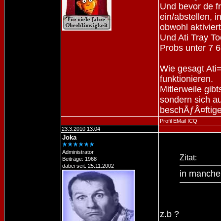
Und bevor de fr
ein/abstellen, 
obwohl aktiviert
Und Ati Tray T
Probs unter 7 6
Wie gesagt Ati=
funktionieren.
Mitlerweile gibt
sondern sich a
beschÃƒÂ¤ftige
Profil
EMail
ICQ
23.3.2010 13:04
Joka
Administrator
Zitat:
Beiträge: 1968
dabei seit: 25.11.2002
in manchen
z.b ?