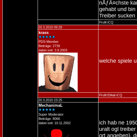
nÃƒÂ¤chste kart
gehabt und bin 
Treiber sucken
Profil
ICQ
20.3.2010 09:29
krass
PDS-Member
Beiträge: 2739
dabei seit: 3.9.2003
welche spiele 
Profil
EMail
ICQ
20.3.2010 23:25
MechanimaL
Super Moderator
Beiträge: 8066
ich hab ne 195
dabei seit: 10.11.2002
uralt ogl treib
ort angeben), d