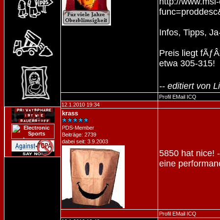
http://www.msi
func=proddes
Infos, Tipps, 
Preis liegt fÃƒ
etwa 305-315!
-- editiert von
Profil
EMail
ICQ
12.1.2010 19:34
krass
PDS-Member
Beiträge: 2739
dabei seit: 3.9.2003
5850 hat nice!
eine performa
Profil
EMail
ICQ