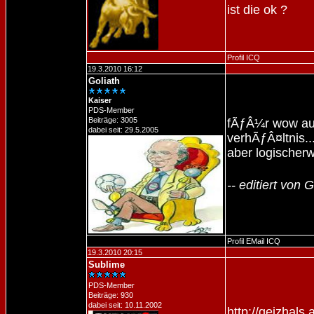
ist die ok ?
Profil
ICQ
19.3.2010 16:12
Goliath
Kaiser
PDS-Member
Beiträge: 3005
fÃƒÂ¼r wow aus
dabei seit: 29.5.2005
verhÃƒÂ¤ltnis..
aber logischer
-- editiert von
Profil
EMail
ICQ
19.3.2010 20:15
Sublime
PDS-Member
Beiträge: 930
dabei seit: 10.11.2002
http://geizhals