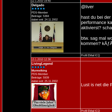
12.1.2010 19:40
Delgado
@liver
PDS-Member
Beiträge: 5384
hast du bei der
dabei seit: 24.11.2002
performance ka
aktivierst? sc
btw. sag mal wo 
kommen? kÃƒÂ¶n
Profil
EMail
ICQ
13.1.2010 12:38
LivingLegend
Murmelking
PDS-Member
Beiträge: 5939
dabei seit: 25.11.2002
Lust is net die
Profil
EMail
ICQ