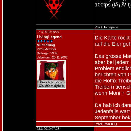
100fps (lÃƒÂ¶l
Profil
Homepage
22.3.2010 09:27
LivingLegend
Die Karte rockt
auf die Eier ge
Murmelking
PDS-Member
Beiträge: 5939
Das grosse Mau
dabei seit: 25.11.2002
aber bei jedem 
Problem endlic
berichten von G
die Hotfix Treib
Treibern tieris
wenn Moni + Gra
Da hab ich dan
Jedenfalls wart
September beka
Profil
EMail
ICQ
23.3.2010 07:23