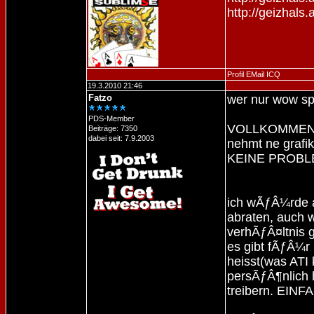
http://geizhals
Profil
EMail
ICQ
19.3.2010 21:46
Fatzo
wer nur wow spi
PDS-Member
VOLLKOMMEN 
Beiträge: 7350
dabei seit: 7.9.2003
nehmt ne grafik
KEINE PROB
ich wÃƒÂ¼rde 
abraten, auch w
verhÃƒÂ¤ltnis ge
es gibt fÃƒÂ¼r 
heisst(was ATI 
persÃƒÂ¶nlich
treibern. EIN