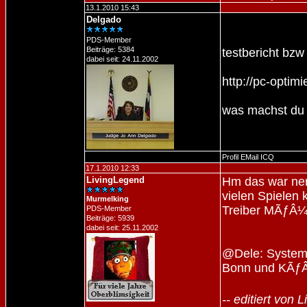
13.1.2010 15:43
Delgado
PDS-Member
Beiträge: 5384
testbericht bz
dabei seit: 24.11.2002
http://pc-opti
was machst du
Profil
EMail
ICQ
17.1.2010 12:33
LivingLegend
Hm das war nen
vielen Spielen 
Murmelking
Treiber MÃƒÂ¼ll
PDS-Member
Beiträge: 5939
dabei seit: 25.11.2002
@Dele: Systemh
Bonn und KÃƒÂ¶
-- editiert von