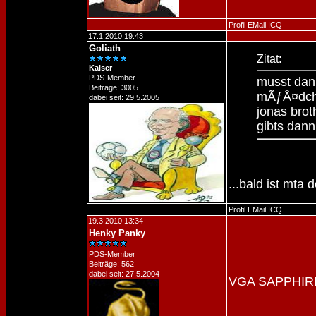
Profil
EMail
ICQ
17.1.2010 19:43
Goliath
Zitat:
Kaiser
PDS-Member
musst dan
Beiträge: 3005
mÃƒÂ¤dche
dabei seit: 29.5.2005
jonas bro
gibts dann
...bald ist mta 
Profil
EMail
ICQ
19.3.2010 13:34
Henky Panky
PDS-Member
Beiträge: 562
dabei seit: 27.5.2004
VGA SAPPHIRE