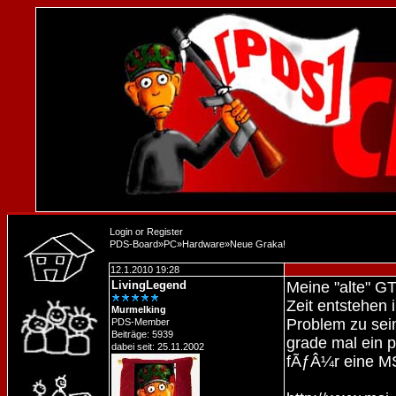
Login
or
Register
PDS-Board
»
PC
»
Hardware
»
Neue Graka!
12.1.2010 19:28
LivingLegend
Meine "alte" GT
Zeit entstehen 
Murmelking
Problem zu sein
PDS-Member
Beiträge: 5939
grade mal ein 
dabei seit: 25.11.2002
fÃƒÂ¼r eine MS