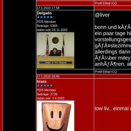
Profil
EMail
ICQ
17.1.2010 17:58
Delgado
@liver
PDS-Member
Beiträge: 5384
bonn und kÃƒÂ¶
dabei seit: 24.11.2002
ein paar tage h
vorstellungsge
gÃƒÂ¤stezimmer
allerdings da
ÃƒÂ¼ber miley 
anhÃƒÂ¶ren. ab
Profil
EMail
ICQ
17.1.2010 18:46
krass
PDS-Member
Beiträge: 2739
dabei seit: 3.9.2003
low liv.. einmal 