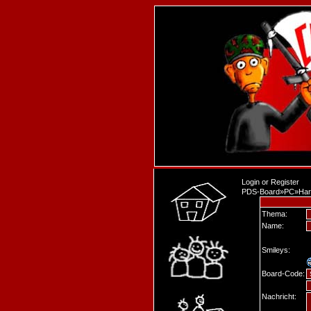
Login
or
Register
PDS-Board
»
PC
»
Har
Thema:
Name:
Smileys:
Board-Code:
Nachricht: