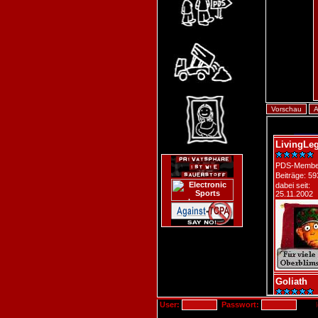
User:
Passwort: