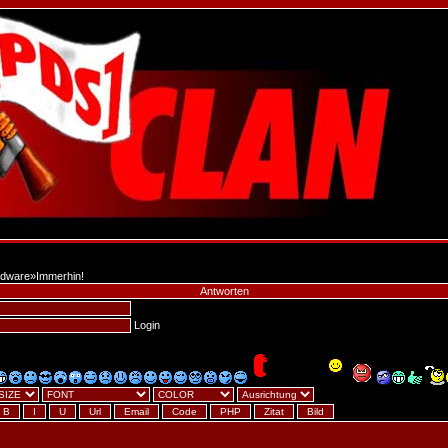
dware
»
Immerhin!
Antworten
Login