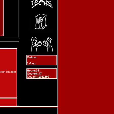
Online:
1 Gast
Heute:24
Gestern:47
Gesamt:1081899