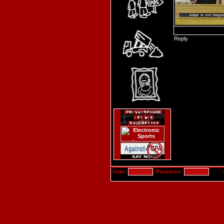
Reply
User:
Passwort: