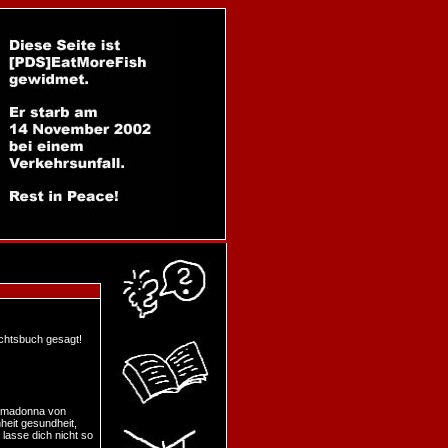
ichtsbuch gesagt!
n madonna von
heit gesundheit,
 lasse dich nicht so