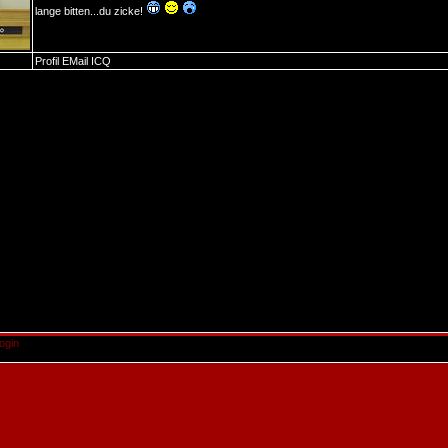
lange bitten...du zicke!
Profil
EMail
ICQ