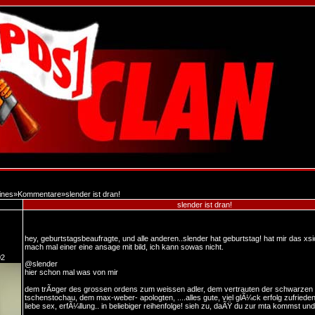
ines
»
Kommentare
»
slender ist dran!
slender ist dran!
hey, geburtstagsbeaufragte, und alle anderen..slender hat geburtstag! hat mir das xs
mach mal einer eine ansage mit bild, ich kann sowas nicht.
02
@slender
hier schon mal was von mir
dem trÃ¤ger des grossen ordens zum weissen adler, dem vertrauten der schwarze
tschenstochau, dem max-weber- apologten, ....alles gute, viel glÃ¼ck erfolg zufrieden
liebe sex, erfÃ¼llung.. in beliebiger reihenfolge! sieh zu, daÃŸ du zur mta kommst und