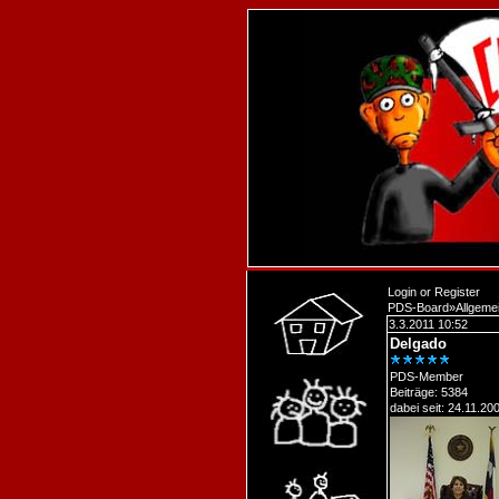
Login
or
Register
PDS-Board
»
Allgeme
3.3.2011 10:52
Delgado
PDS-Member
Beiträge: 5384
dabei seit: 24.11.20