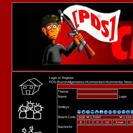
Login
or
Register
PDS-Board
»
Allgemeines
»
Kommentare
»
Kommentar News:
Thema:
Name:
Login
Smileys:
Board-Code:
Nachricht: