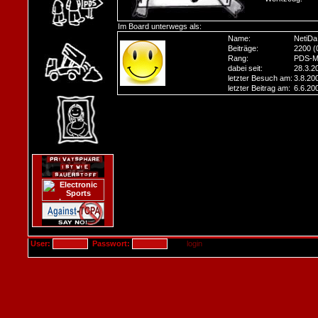
Im Board unterwegs als:
Name:
NetiDa
Beiträge:
2200 (
Rang:
PDS-M
dabei seit:
28.3.2
letzter Besuch am:
3.8.20
letzter Beitrag am:
6.6.20
User:
Passwort: