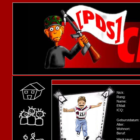
Nick:
Rang:
Name:
EMail:
ICQ:
Geburstdatum:
Alter:
Wohnort:
Beruf:
Werkzeug: