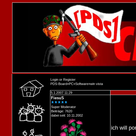
Login
or
Register
PDS-Board
»
PC
»
Software
»
win vista
5.1.2007 11:29
FiesuS
Super Moderator
Beiträge: 7620
dabei seit: 10.11.2002
ich will p