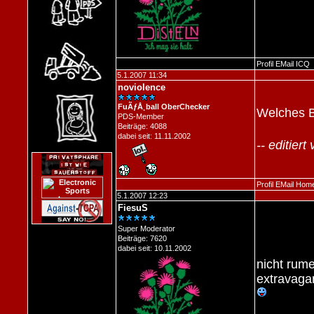
Profil
EMail
ICQ
5.1.2007 11:34
noviolence
FuÃƒÅ¸ball OberChecker
Welches B
PDS-Member
Beiträge: 4088
dabei seit: 11.11.2002
-- editier
Profil
EMail
Hom
5.1.2007 12:23
FiesuS
Super Moderator
Beiträge: 7620
dabei seit: 10.11.2002
nicht rum
extravaga