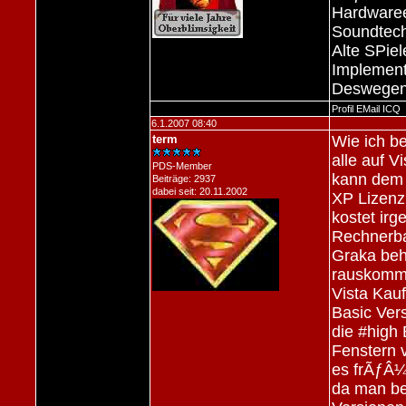
Hardwaree
Soundtech
Alte SPie
Implement
Deswegen
Profil
EMail
ICQ
6.1.2007 08:40
term
Wie ich b
alle auf V
PDS-Member
kann dem 
Beiträge: 2937
dabei seit: 20.11.2002
XP Lizenz 
kostet ir
Rechnerba
Graka beha
rauskomme
Vista Kau
Basic Ver
die #high
Fenstern 
es frÃƒÂ¼
da man be