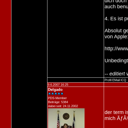
dich doch
auch benu
4. Es ist 
Absolut g
von Apple
http://ww
Unbedingt
-- editier
Profil
EMail
ICQ
9.6.2007 16:25
Delgado
PDS-Member
Beiträge: 5384
dabei seit: 24.11.2002
der term i
mich ÃƒÂ