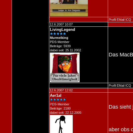
Profil
EMail
ICQ
12.6.2007 10:07
LivingLegend
Murmelking
PDS-Member
Beiträge: 5939
dabei seit: 25.11.2002
Das MacBo
Profil
EMail
ICQ
12.6.2007 12:02
Aer1al
PDS-Member
Das sieht 
Beiträge: 2180
dabei seit: 22.12.2005
aber obs 