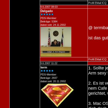
Profil
EMail
ICQ
9.6.2007 08:03
Delgado
PDS-Member
Beiträge: 5384
dabei seit: 24.11.2002
@ termib
ist das gu
Profil
EMail
ICQ
9.6.2007 11:22
term
1. Sollte 
Arm sexy 
PDS-Member
Beiträge: 2937
dabei seit: 20.11.2002
2. Es ist 
nem Cafe s
gerichtet,
3. Mac OS