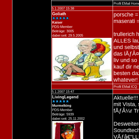
Profil
EMail
Hom
5.1.2007 15:38
Goliath
porsche 
maserati 
Kaiser
PDS-Member
Beiträge: 3005
trullerich
dabei seit: 29.5.2005
ALLES lauf
und selbs
das lÃƒÂ¤u
liv und s
kauf dir n
besten daz
whatever!
Profil
EMail
ICQ
5.1.2007 15:47
LivingLegend
Aktuelle!
mit Vista,
Murmelking
fÃƒÂ¼r Tr
PDS-Member
Beiträge: 5939
dabei seit: 25.11.2002
Desweiter
Soundtechn
VÃƒâ€“LL