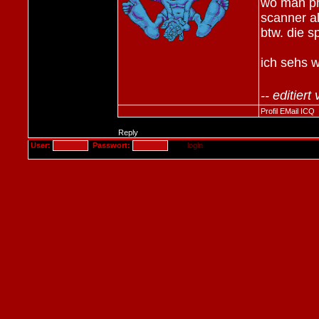
wo man pr
scanner a
btw. die s
ich sehs w
-- editie
Profil
EMail
ICQ
Reply
User:
Passwort: