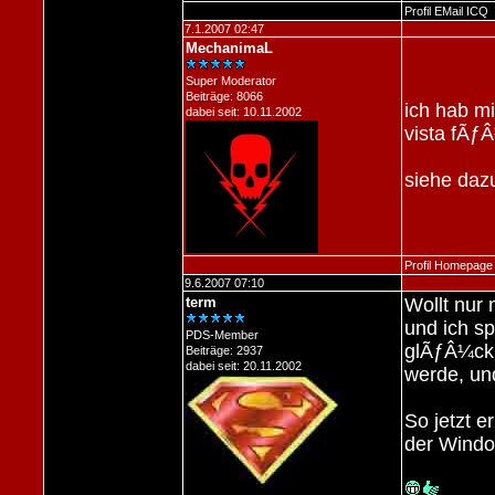
Profil
EMail
ICQ
7.1.2007 02:47
MechanimaL
Super Moderator
Beiträge: 8066
ich hab mi
dabei seit: 10.11.2002
vista fÃƒ
siehe daz
Profil
Homepage
9.6.2007 07:10
term
Wollt nur
und ich s
PDS-Member
glÃƒÂ¼ckl
Beiträge: 2937
dabei seit: 20.11.2002
werde, und
So jetzt e
der Windo