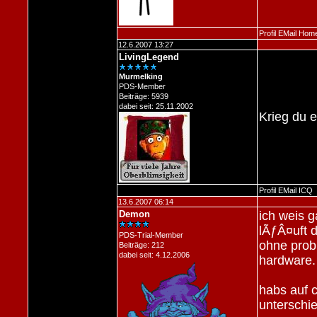
Profil
EMail
Hom
12.6.2007 13:27
LivingLegend
Murmelking
PDS-Member
Beiträge: 5939
dabei seit: 25.11.2002
Krieg du 
Profil
EMail
ICQ
13.6.2007 06:14
Demon
ich weis g
lÃƒÂ¤uft 
PDS-Trial-Member
ohne prob
Beiträge: 212
dabei seit: 4.12.2006
hardware.
habs auf c
unterschie