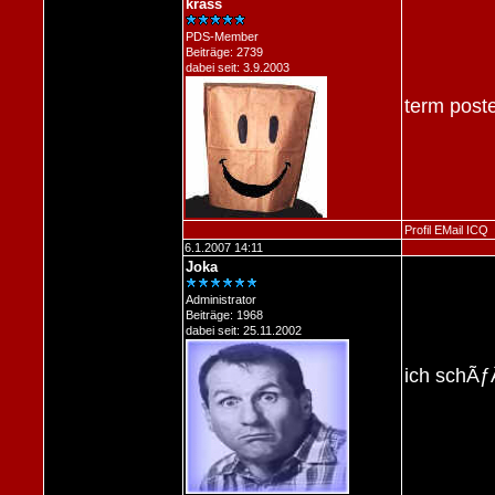
krass
PDS-Member
Beiträge: 2739
dabei seit: 3.9.2003
term poste
Profil
EMail
ICQ
6.1.2007 14:11
Joka
Administrator
Beiträge: 1968
dabei seit: 25.11.2002
ich schÃƒÂ