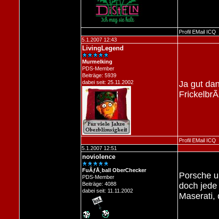
Profil
EMail
ICQ
5.1.2007 12:43
LivingLegend
Murmelking
PDS-Member
Beiträge: 5939
dabei seit: 25.11.2002
Ja gut da
FrickelbrÃ
Profil
EMail
ICQ
5.1.2007 12:51
noviolence
FuÃƒÅ¸ball OberChecker
Porsche u
PDS-Member
Beiträge: 4088
doch jede 
dabei seit: 11.11.2002
Maserati,