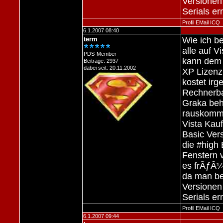
Versionen
Serials erm
Profil
EMail
ICQ
6.1.2007 08:40
term
Wie ich b
alle auf V
PDS-Member
kann dem 
Beiträge: 2937
dabei seit: 20.11.2002
XP Lizenz 
kostet ir
Rechnerba
Graka beha
rauskomme
Vista Kau
Basic Ver
die #high
Fenstern 
es frÃƒÂ¼
da man be
Versionen
Serials erm
Profil
EMail
ICQ
6.1.2007 09:44